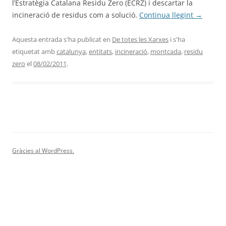
l’Estratègia Catalana Residu Zero (ECRZ) i descartar la
incineració de residus com a solució.
Continua llegint
→
Aquesta entrada s'ha publicat en
De totes les Xarxes
i s'ha
etiquetat amb
catalunya
,
entitats
,
incineració
,
montcada
,
residu
zero
el
08/02/2011
.
Gràcies al WordPress.