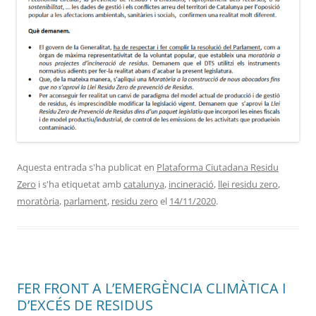
Aquesta entrada s'ha publicat en
Plataforma Ciutadana Residu
Zero
i s'ha etiquetat amb
catalunya
,
incineració
,
llei residu zero
,
moratòria
,
parlament
,
residu zero
el
14/11/2020
.
FER FRONT A L’EMERGÈNCIA CLIMÀTICA I
D’EXCÉS DE RESIDUS