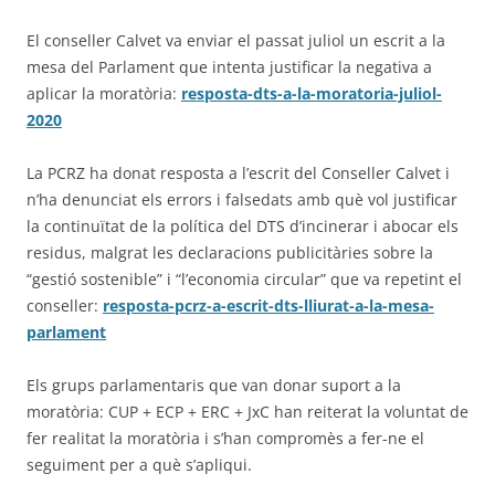
El conseller Calvet va enviar el passat juliol un escrit a la
mesa del Parlament que intenta justificar la negativa a
aplicar la moratòria:
resposta-dts-a-la-moratoria-juliol-
2020
La PCRZ ha donat resposta a l’escrit del Conseller Calvet i
n’ha denunciat els errors i falsedats amb què vol justificar
la continuïtat de la política del DTS d’incinerar i abocar els
residus, malgrat les declaracions publicitàries sobre la
“gestió sostenible” i “l’economia circular” que va repetint el
conseller:
resposta-pcrz-a-escrit-dts-lliurat-a-la-mesa-
parlament
Els grups parlamentaris que van donar suport a la
moratòria: CUP + ECP + ERC + JxC han reiterat la voluntat de
fer realitat la moratòria i s’han compromès a fer-ne el
seguiment per a què s’apliqui.