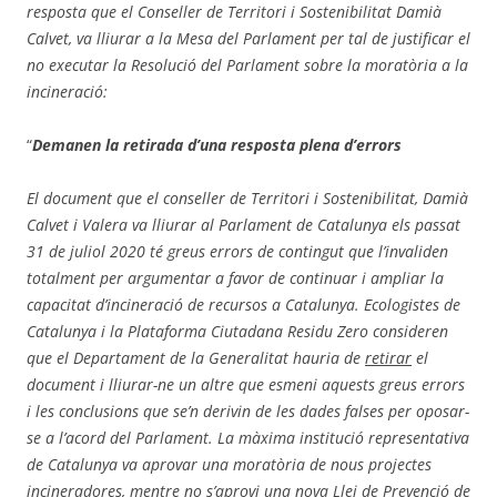
resposta que el Conseller de T
erritori i
S
ostenibilitat Dami
à
Calvet, va lliurar a la Mesa del Parlament per tal de justificar el
no executar la Resolució del Parlament sobre la morat
ò
ria a la
incineració
:
“
Demanen la retirada d
’
una resposta plena d
’errors
El document que el conseller de Territori i Sostenibilitat, Dami
à
Calvet i Valera va lliurar al Parlament de Catalunya els passat
31 de juliol 2020
t
é
greus
errors de contingut que l
’
invaliden
totalment per argumentar a favor de continuar i ampliar la
capacitat d’incineraci
ó de recursos a Catalunya. Ecologistes de
Catalunya i la Plataforma Ciutadana R
esidu
Z
ero consider
en
que el Departament de la Generalitat hauria de
retirar
el
document i lliurar-ne un altre que esmeni aquests greus errors
i les conclusions que se
’
n derivin de les dades falses per oposar-
se a l
’
acord del P
arlament. La m
à
xima instituci
ó representativa
de Catalunya va aprovar una morat
ò
ria de nous projectes
incineradores, mentre no s
’
aprovi una nova Llei de Prevenció
de