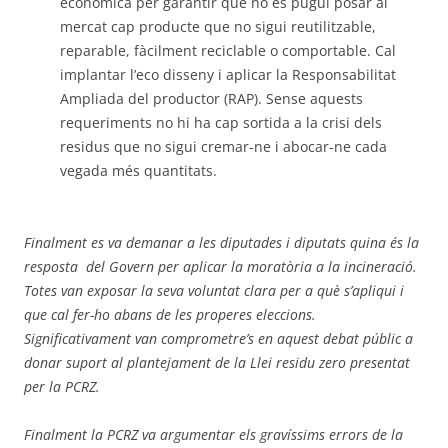
econòmica per garantir que no es pugui posar al
mercat cap producte que no sigui reutilitzable,
reparable, fàcilment reciclable o comportable. Cal
implantar l’eco disseny i aplicar la Responsabilitat
Ampliada del productor (RAP). Sense aquests
requeriments no hi ha cap sortida a la crisi dels
residus que no sigui cremar-ne i abocar-ne cada
vegada més quantitats.
Finalment es va demanar a les diputades i diputats quina és la
resposta
del Govern
per aplicar
la morat
ò
ria a la incineració.
Totes van exposar la seva voluntat clara per a què s’apliqui i
que cal fer-ho abans de les properes eleccions.
Significativament van comprometre’s en aquest debat públic a
donar suport al plantejament de la Llei residu zero presentat
per la PCRZ
.
Finalment la PCRZ va
argumentar els gravíssims errors de la