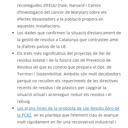
reconegudes d’EEUU (Yale, Harvard i Centre
d’Investigació del càncer de Marylan) sobre els
efectes devastadors a la població propera en
aquestes instal·lacions.
Les dades que confirmen la situació d’estancament de
la gestió de residus a Catalunya que contrasten amb
la d’altres països de la UE.
Els trets més significatius del projectes de llei de
residus estatal i de la futura Llei de Prevenció de
Residus (el que es coneix) que prepara el Dpt. de
Territori i Sostenibilitat. Ambdós són molt decebedors
perquè no recullen els
requeriments
de les directives
recents de residus i de plàstics per capgirar la
situació actual i aconseguir reduir els residus i el
rebuig.
Les grans línies de la proposta de Llei Residu Zero de
la PCRZ
, on es planteja que l’element clau és avançar
molt ràpidament en fer una reconversió industrial i