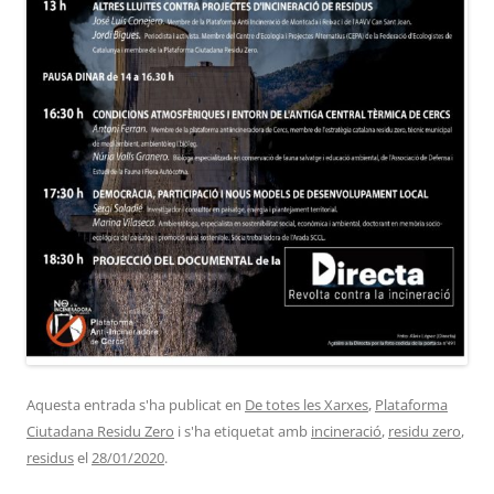
Aquesta entrada s'ha publicat en
De totes les Xarxes
,
Plataforma
Ciutadana Residu Zero
i s'ha etiquetat amb
incineració
,
residu zero
,
residus
el
28/01/2020
.