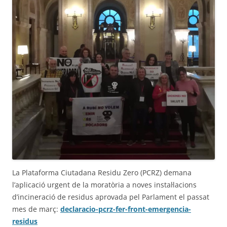
La Plataforma Ciutadana Residu Zero (PCRZ) demana
l’aplicació urgent de la moratòria a noves instal·lacions
d’incineració de residus aprovada pel Parlament el passat
mes de març:
declaracio-pcrz-fer-front-emergencia-
residus