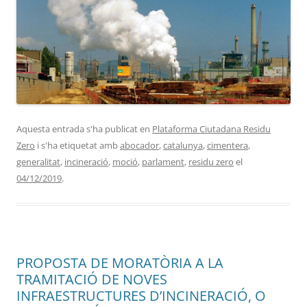
Aquesta entrada s'ha publicat en
Plataforma Ciutadana Residu
Zero
i s'ha etiquetat amb
abocador
,
catalunya
,
cimentera
,
generalitat
,
incineració
,
moció
,
parlament
,
residu zero
el
04/12/2019
.
PROPOSTA DE MORATÒRIA A LA
TRAMITACIÓ DE NOVES
INFRAESTRUCTURES D’INCINERACIÓ, O