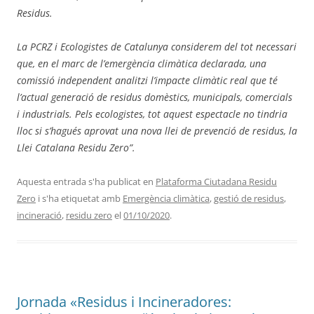
Residus.
La PCRZ i Ecologistes de Catalunya considerem del tot necessari
que, en el marc de l
’
emerg
è
ncia clim
à
tica declarada, una
comissió
independent analitzi l’
impacte climà
tic real que t
é
l’
actual generació
de residus domè
stics, municipals, comercials
i industrials. Pels ecologistes, tot aquest espectacle no tindria
lloc si s’hagu
é
s aprovat una nova llei de prevenció de residus, la
Llei Catalana Residu Zero”.
Aquesta entrada s'ha publicat en
Plataforma Ciutadana Residu
Zero
i s'ha etiquetat amb
Emergència climàtica
,
gestió de residus
,
incineració
,
residu zero
el
01/10/2020
.
Jornada «Residus i Incineradores: