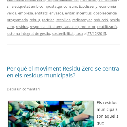
s'ha etiquetat amb
compostatge
,
consum
,
Ecodisseny
,
economia
verda
,
empresa
,
entitats
,
envasos
,
evitar
,
incentius
,
obsolescència
programada
,
rebuig
,
reciclar
,
Recollida
,
redissenyar
,
reducció
,
residu
zero
,
residus
,
responsabilitat ampliada del productor
,
reutilització
,
sistema integrat de gestió
,
sostenibilitat
,
taxa
el
27/12/2015
.
Per què el moviment Residu Zero se centra
en els residus municipals?
Deixa un comentari
Els residus
municipals
són aquells
que