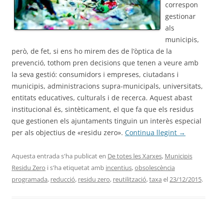
correspon
gestionar
als
municipis,
però, de fet, si ens ho mirem des de l’òptica de la
prevenció, tothom pren decisions que tenen a veure amb
la seva gestió: consumidors i empreses, ciutadans i
municipis, administracions supra-municipals, universitats,
entitats educatives, culturals i de recerca. Aquest abast
institucional és, sintèticament, el que fa que els residus
que gestionen els ajuntaments tinguin un interès especial
per als objectius de «residu zero».
Continua llegint
→
Aquesta entrada s'ha publicat en
De totes les Xarxes
,
Municipis
Residu Zero
i s'ha etiquetat amb
incentius
,
obsolescència
programada
,
reducció
,
residu zero
,
reutilització
,
taxa
el
23/12/2015
.