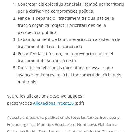
Concretar els objectius generals i també per territoris
per a derivar-ne compromisos polítics.
Fer de la separació i tractament de qualitat de la
fracció orgànica l’objectiu prioritari des de la
perspectiva pública.
L’abandonament de la incineració com a sistema de
tractament de final de canonada
Posar l’èmfasi i l’esforç en la prevenció i no en el
tractament de la fracció resta.
Dur a terme els canvis normatius necessaris per
avançar en la prevenció i el tancament del cicle dels
materials.
Veure les al·legacions desenvolupades i
presentades
Al·legacions Precat20
(pdf)
Aquesta entrada s'ha publicat en
De totes les Xarxes
,
Ecodisseny
,
Fracció orgànica
,
Municipis Residu Zero
,
Normativa
,
Plataforma
Ciutadana Residu Zero
,
Responsabilitat del productor
,
Temes clau
i