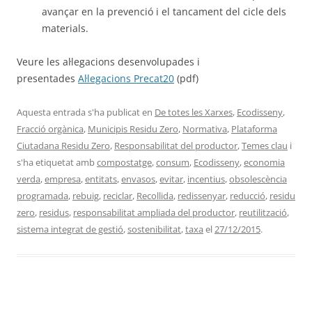
avançar en la prevenció i el tancament del cicle dels
materials.
Veure les al·legacions desenvolupades i
presentades
Al·legacions Precat20
(pdf)
Aquesta entrada s'ha publicat en
De totes les Xarxes
,
Ecodisseny
,
Fracció orgànica
,
Municipis Residu Zero
,
Normativa
,
Plataforma
Ciutadana Residu Zero
,
Responsabilitat del productor
,
Temes clau
i
s'ha etiquetat amb
compostatge
,
consum
,
Ecodisseny
,
economia
verda
,
empresa
,
entitats
,
envasos
,
evitar
,
incentius
,
obsolescència
programada
,
rebuig
,
reciclar
,
Recollida
,
redissenyar
,
reducció
,
residu
zero
,
residus
,
responsabilitat ampliada del productor
,
reutilització
,
sistema integrat de gestió
,
sostenibilitat
,
taxa
el
27/12/2015
.