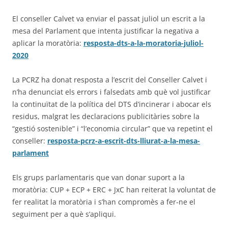
El conseller Calvet va enviar el passat juliol un escrit a la
mesa del Parlament que intenta justificar la negativa a
aplicar la moratòria:
resposta-dts-a-la-moratoria-juliol-
2020
La PCRZ ha donat resposta a l’escrit del Conseller Calvet i
n’ha denunciat els errors i falsedats amb què vol justificar
la continuïtat de la política del DTS d’incinerar i abocar els
residus, malgrat les declaracions publicitàries sobre la
“gestió sostenible” i “l’economia circular” que va repetint el
conseller:
resposta-pcrz-a-escrit-dts-lliurat-a-la-mesa-
parlament
Els grups parlamentaris que van donar suport a la
moratòria: CUP + ECP + ERC + JxC han reiterat la voluntat de
fer realitat la moratòria i s’han compromès a fer-ne el
seguiment per a què s’apliqui.