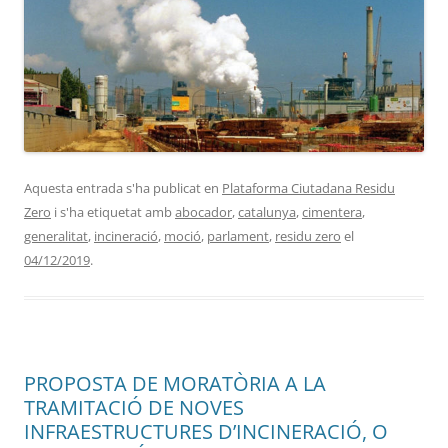
Aquesta entrada s'ha publicat en
Plataforma Ciutadana Residu
Zero
i s'ha etiquetat amb
abocador
,
catalunya
,
cimentera
,
generalitat
,
incineració
,
moció
,
parlament
,
residu zero
el
04/12/2019
.
PROPOSTA DE MORATÒRIA A LA
TRAMITACIÓ DE NOVES
INFRAESTRUCTURES D’INCINERACIÓ, O