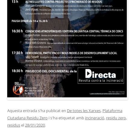
Aquesta entrada s'ha publicat en
De totes les Xarxes
,
Plataforma
Ciutadana Residu Zero
i s'ha etiquetat amb
incineració
,
residu zero
,
residus
el
28/01/2020
.