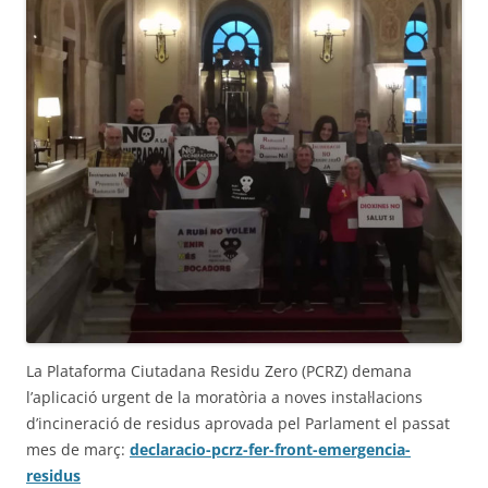
La Plataforma Ciutadana Residu Zero (PCRZ) demana
l’aplicació urgent de la moratòria a noves instal·lacions
d’incineració de residus aprovada pel Parlament el passat
mes de març:
declaracio-pcrz-fer-front-emergencia-
residus