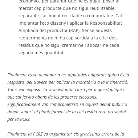
econòmica per garantir que no es pugui posar al
mercat cap producte que no sigui reutilitzable,
reparable, fàcilment reciclable o comportable. Cal
implantar l’eco disseny i aplicar la Responsabilitat
Ampliada del productor (RAP). Sense aquests
requeriments no hi ha cap sortida a la crisi dels
residus que no sigui cremar-ne i abocar-ne cada
vegada més quantitats.
Finalment es va demanar a les diputades i diputats quina és la
resposta
del Govern
per aplicar
la morat
ò
ria a la incineració.
Totes van exposar la seva voluntat clara per a què s’apliqui i
que cal fer-ho abans de les properes eleccions.
Significativament van comprometre’s en aquest debat públic a
donar suport al plantejament de la Llei residu zero presentat
per la PCRZ
.
Finalment la PCRZ va
argumentar els gravíssims errors de la