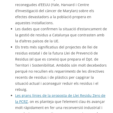
reconegudes d’EEUU (Yale, Harvard i Centre
d’Investigació del càncer de Marylan) sobre els
efectes devastadors a la població propera en
aquestes instal·lacions.
Les dades que confirmen la situació d’estancament de
la gestió de residus a Catalunya que contrasten amb
la d’altres països de la UE.
Els trets més significatius del projectes de llei de
residus estatal i de la futura Llei de Prevenció de
Residus (el que es coneix) que prepara el Dpt. de
Territori i Sostenibilitat. Ambdós són molt decebedors
perquè no recullen els
requeriments
de les directives
recents de residus i de plàstics per capgirar la
situació actual i aconseguir reduir els residus i el
rebuig.
Les grans línies de la proposta de Llei Residu Zero de
la PCRZ
, on es planteja que l’element clau és avançar
molt ràpidament en fer una reconversió industrial i