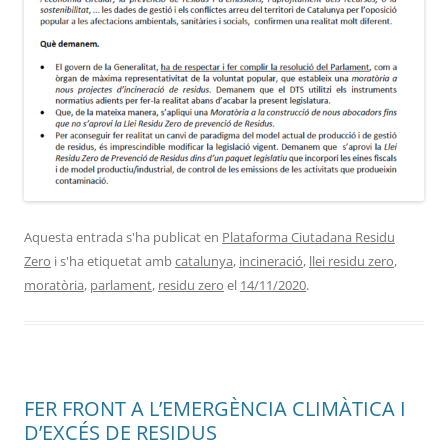
Aquesta entrada s'ha publicat en
Plataforma Ciutadana Residu
Zero
i s'ha etiquetat amb
catalunya
,
incineració
,
llei residu zero
,
moratòria
,
parlament
,
residu zero
el
14/11/2020
.
FER FRONT A L’EMERGÈNCIA CLIMÀTICA I
D’EXCÉS DE RESIDUS