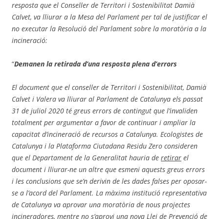
resposta que el Conseller de T
erritori i
S
ostenibilitat Dami
à
Calvet, va lliurar a la Mesa del Parlament per tal de justificar el
no executar la Resolució del Parlament sobre la morat
ò
ria a la
incineració
:
“
Demanen la retirada d
’
una resposta plena d
’errors
El document que el conseller de Territori i Sostenibilitat, Dami
à
Calvet i Valera va lliurar al Parlament de Catalunya els passat
31 de juliol 2020
t
é
greus
errors de contingut que l
’
invaliden
totalment per argumentar a favor de continuar i ampliar la
capacitat d’incineraci
ó de recursos a Catalunya. Ecologistes de
Catalunya i la Plataforma Ciutadana R
esidu
Z
ero consider
en
que el Departament de la Generalitat hauria de
retirar
el
document i lliurar-ne un altre que esmeni aquests greus errors
i les conclusions que se
’
n derivin de les dades falses per oposar-
se a l
’
acord del P
arlament. La m
à
xima instituci
ó representativa
de Catalunya va aprovar una morat
ò
ria de nous projectes
incineradores, mentre no s
’
aprovi una nova Llei de Prevenció
de