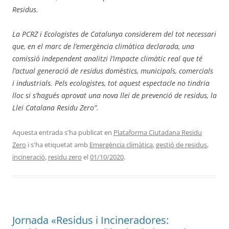
Residus.
La PCRZ i Ecologistes de Catalunya considerem del tot necessari
que, en el marc de l
’
emerg
è
ncia clim
à
tica declarada, una
comissió
independent analitzi l’
impacte climà
tic real que t
é
l’
actual generació
de residus domè
stics, municipals, comercials
i industrials. Pels ecologistes, tot aquest espectacle no tindria
lloc si s’hagu
é
s aprovat una nova llei de prevenció de residus, la
Llei Catalana Residu Zero”.
Aquesta entrada s'ha publicat en
Plataforma Ciutadana Residu
Zero
i s'ha etiquetat amb
Emergència climàtica
,
gestió de residus
,
incineració
,
residu zero
el
01/10/2020
.
Jornada «Residus i Incineradores: