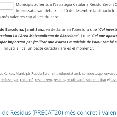
IDU ZERO
Municipis adherits a l’Estratègia Catalana Residu Zero (EC
interessats, van debatre el 10 de desembre la situació ine
s més valentes cap al Residu Zero.
 de Barcelona, Janet Sanz
, va declarar en l’obertura que “
Cal invert
rcelona i a
l’Àrea Metropolitana de BArcelona
”, i que “
Cal que aposte
aper important per facilitar que d’altres municipis de l’AMB també s’h
 industrial, cal un pacte ciutadà i ara és el moment.”,
les Xarxes
,
Municipis Residu Zero
i s'ha etiquetat amb
compostatge
,
envasos
,
redissenyar
,
reducció
,
residu zero
,
residus
,
reutilització
,
sostenibilitat
el
03/
de Residus (PRECAT20) més concret i valen