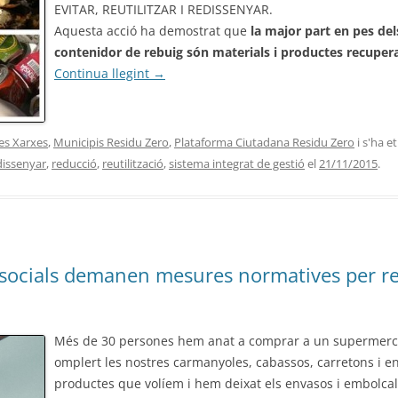
EVITAR, REUTILITZAR I REDISSENYAR.
Aquesta acció ha demostrat que
la major part en pes del
contenidor de rebuig són materials i productes recuperab
Continua llegint
→
les Xarxes
,
Municipis Residu Zero
,
Plataforma Ciutadana Residu Zero
i s'ha 
dissenyar
,
reducció
,
reutilització
,
sistema integrat de gestió
el
21/11/2015
.
 i socials demanen mesures normatives per r
Més de 30 persones hem anat a comprar a un supermerc
omplert les nostres carmanyoles, cabassos, carretons i en
productes que volíem i hem deixat els envasos i embolcal