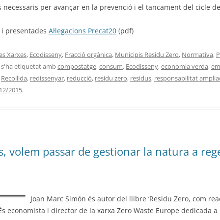
 necessaris per avançar en la prevenció i el tancament del cicle de
s i presentades
Al·legacions Precat20
(pdf)
les Xarxes
,
Ecodisseny
,
Fracció orgànica
,
Municipis Residu Zero
,
Normativa
,
P
 s'ha etiquetat amb
compostatge
,
consum
,
Ecodisseny
,
economia verda
,
em
,
Recollida
,
redissenyar
,
reducció
,
residu zero
,
residus
,
responsabilitat ampli
12/2015
.
s, volem passar de gestionar la natura a reg
Joan Marc Simón és autor del llibre ‘Residu Zero, com rea
. És economista i director de la xarxa Zero Waste Europe dedicada a