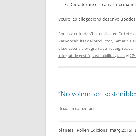
Dur a terme els canvis normatius
Veure les al·legacions desenvolupade
Aquesta entrada s'ha publicat en
De totes 
Responsabilitat del productor
,
Temes clau
i
obsolescència programada
,
rebuig
,
reciclar
integrat de gestió
,
sostenibilitat
,
taxa
el
27/
“No volem ser sostenible
Deixa un comentari
planeta’ (Pol·len Edicions, març 2015)