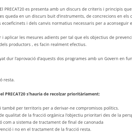
El PRECAT20 es presenta amb un discurs de criteris i principis qu
es queda en un discurs buit d’instruments, de concrecions en els 
res ecoeficinets i dels canvis normatius necessaris per a aconseguir
 i aplicar les mesures adients per tal que els objectius de prevenc
dels productors , es facin realment efectius.
nyat dur l’aprovació d’aquests dos programes amb un Govern en fun
ó resta.
el PRECAT20 s’hauria de recolzar prioritàriament:
i també per territoris per a derivar-ne compromisos polítics.
e qualitat de la fracció orgànica l’objectiu prioritari des de la per
ó com a sistema de tractament de final de canonada
evenció i no en el tractament de la fracció resta.