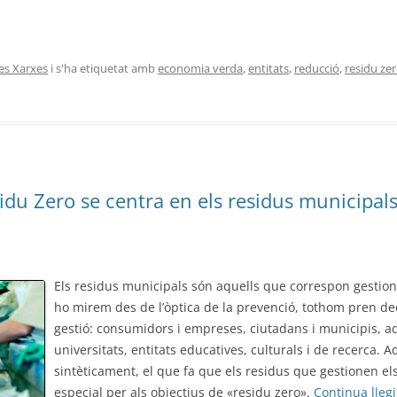
les Xarxes
i s'ha etiquetat amb
economia verda
,
entitats
,
reducció
,
residu ze
du Zero se centra en els residus municipal
Els residus municipals són aquells que correspon gestionar
ho mirem des de l’òptica de la prevenció, tothom pren de
gestió: consumidors i empreses, ciutadans i municipis, a
universitats, entitats educatives, culturals i de recerca. A
sintèticament, el que fa que els residus que gestionen el
especial per als objectius de «residu zero».
Continua lleg