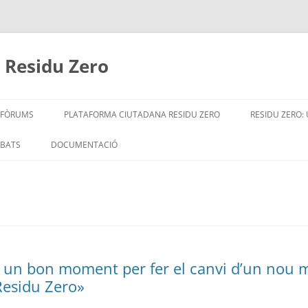
 Residu Zero
S FÒRUMS
PLATAFORMA CIUTADANA RESIDU ZERO
RESIDU ZERO:
UNEIX-TE A L’ESTRATÈGIA
QUI SOM
EBATS
DOCUMENTACIÓ
DOCUMENTACIÓ
 PORTA EN EL
LLISTAT D’ENTITATS ADHERIDES
013): CONSTITUCIÓ DE
 SECTORIALS AMB MÉS
TS
un bon moment per fer el canvi d’un nou mo
2015): JORNADA DE
 Residu Zero»
MBIENTAL MUNICIPAL