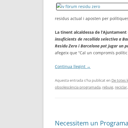
CAP AL RES
residus actual i aposten per polítique
La tinent alcaldessa de l’Ajuntament
insuficients de recollida selectiva a Ba
Residu Zero i Barcelona pot jugar
un p
afegeix que “Cal un compromís polític i
Continua llegint
→
Aquesta entrada s'ha publicat en
De totes 
obsolescència programada
,
rebuig
,
reciclar
Necessitem un Programa 