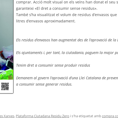
comprar. Acció molt visual on els veïns han donat el seu s
garanteixi «El dret a consumir sense residus».
També s’ha visualitzat el volum de residus d’envasos qu
litres d’envasos aproximadament.
Els residus d’envasos han augmentat des de l’aprovació de la 
Els ajuntaments i, per tant, la ciutadania, paguem la major pa
Tenim dret a consumir sense produir residus
Demanem al govern l’aprovació d’una Llei Catalana de prevenc
a consumir sense generar residus.
les Xarxes
,
Plataforma Ciutadana Residu Zero
i s'ha etiquetat amb
compra col