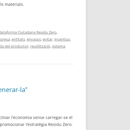
ls materials.
lataforma Ciutadana Residu Zero
,
presa
,
entitats
,
envasos
,
evitar
,
incentius
,
ada del productor
,
reutilització
,
sistema
enerar-la”
ctivar l’economia sense carregar-se el
 promocionar l’estratègia Residu Zero.