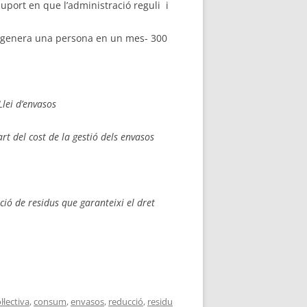
uport en que l’administració reguli i
e genera una persona en un mes- 300
Llei d’envasos
rt del cost de la gestió dels envasos
ió de residus que garanteixi el dret
·lectiva
,
consum
,
envasos
,
reducció
,
residu