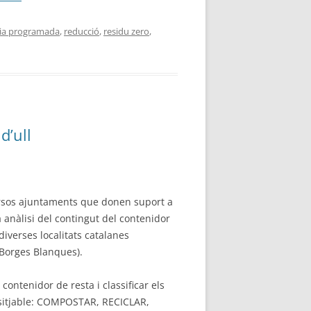
ia programada
,
reducció
,
residu zero
,
d’ull
ersos ajuntaments que donen suport a
 anàlisi del contingut del contenidor
iverses localitats catalanes
s Borges Blanques).
contenidor de resta i classificar els
desitjable: COMPOSTAR, RECICLAR,