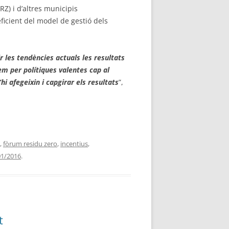
RZ) i d’altres municipis
ficient del model de gestió dels
ir les tendències actuals les resultats
m per polítiques valentes cap al
i afegeixin i capgirar els
resultats
”,
,
fòrum residu zero
,
incentius
,
01/2016
.
t