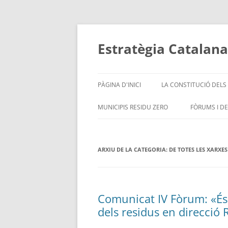
Vés
al
contingut
Estratègia Catalana
PÀGINA D'INICI
LA CONSTITUCIÓ DEL
MUNICIPIS RESIDU ZERO
FÒRUMS I D
DOCUMENTACIÓ
EL PORTA A
PRECAT20
ARXIU DE LA CATEGORIA:
EXPERIÈNCIES
DE TOTES LES XARXES
II FÒRUM (2
UNEIX-TE A L’ESTRATÈGIA
LES XARXES
PARTICIPAN
LLISTAT DELS MUNICIPIS
Comunicat IV Fòrum: «És 
ADHERITS
IV FÒRUM (
dels residus en direcció
POLÍTICA A