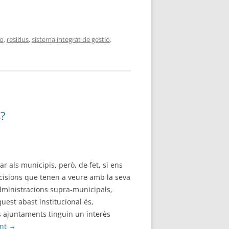
ro
,
residus
,
sistema integrat de gestió
,
s?
 als municipis, però, de fet, si ens
cisions que tenen a veure amb la seva
dministracions supra-municipals,
quest abast institucional és,
s ajuntaments tinguin un interès
int
→