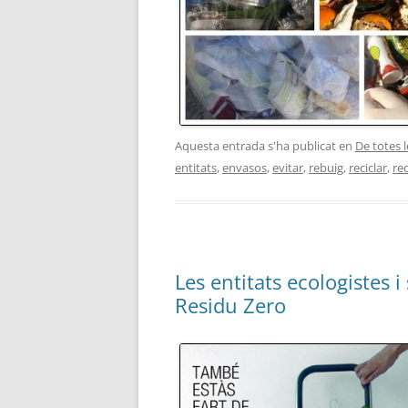
Aquesta entrada s'ha publicat en
De totes 
entitats
,
envasos
,
evitar
,
rebuig
,
reciclar
,
re
Les entitats ecologistes
Residu Zero